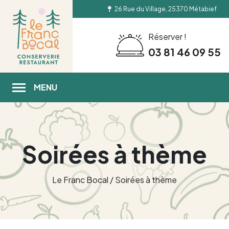
26 Rue du Village, 25370 Métabief
Réserver !
03 81 46 09 55
MENU
Soirées à thème
Le Franc Bocal
/
Soirées à thème