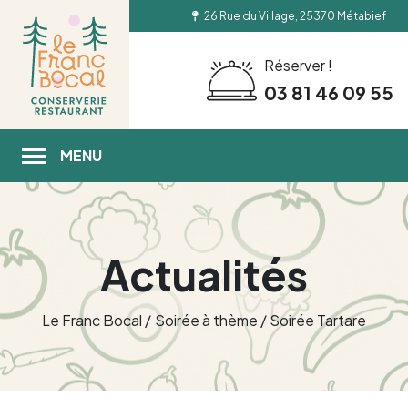
26 Rue du Village, 25370 Métabief
Réserver !
03 81 46 09 55
MENU
Actualités
Le Franc Bocal
/
Soirée à thème
/
Soirée Tartare