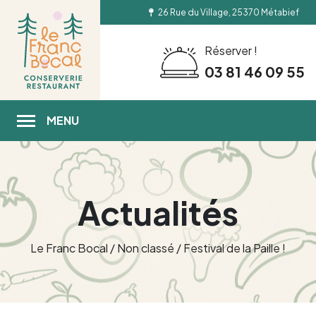
26 Rue du Village, 25370 Métabief
Réserver !
03 81 46 09 55
MENU
Actualités
Le Franc Bocal
/
Non classé
/
Festival de la Paille !